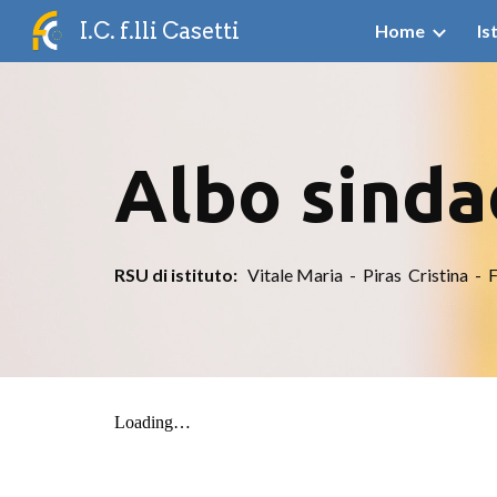
I.C. f.lli Casetti
Home
Is
Sk
Albo sinda
RSU di istituto:
Vitale Maria - Piras Cristina - 