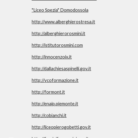
"Liceo Spezia" Domodossola
http://www.alberghierostresa.it
http://alberghierorosmini.it
http://istitutorosmini.com
http://innocenzoix.it
http://dallachiesaspinelli.gov.it
http://vcoformazione.it
http://formont.it
http://enaip.piemonte.it
http://cobianchi.it
http://liceopierogobetti.gov.it