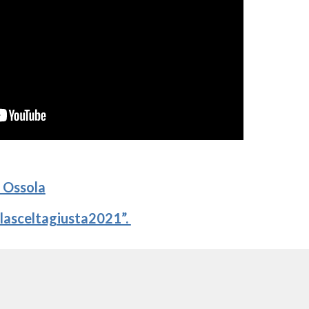
o Ossola
ilasceltagiusta2021”.