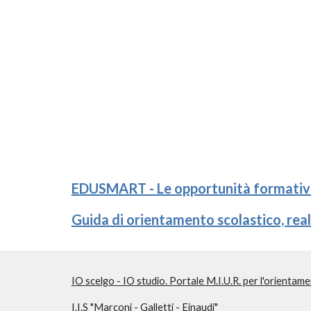
EDUSMART
- Le opportunità formativ
Guida di orientamento scolastico, rea
IO scelgo - IO studio. Portale M.I.U.R. per l'orientam
I.I.S "Marconi - Galletti - Einaudi"