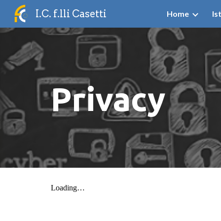
I.C. f.lli Casetti
Home
Is
Sk
Privacy