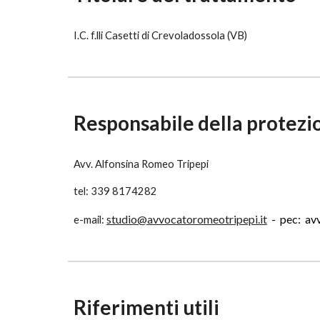
I.C. f.lli Casetti di Crevoladossola (VB)
Responsabile della protezio
Avv. Alfonsina Romeo Tripepi
tel: 339 8174282
studio@avvocatoromeotripepi.it
- pec: avv
e-mail:
Riferimenti utili