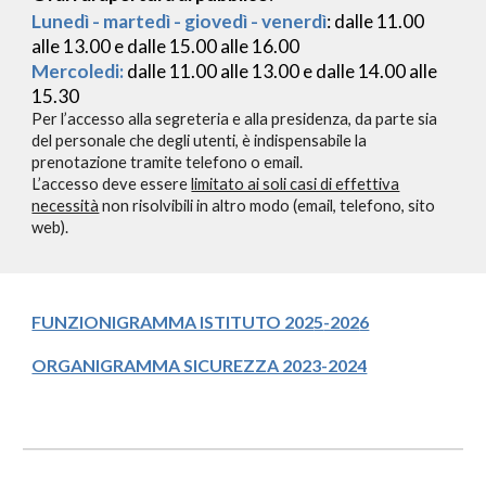
Lunedì - martedì - giovedì - venerdì
: dalle 11.00
alle 13.00 e dalle 15.00 alle 16.00
M
ercoledi
:
dalle 11.00 alle 13.00 e dalle 1
4
.00 alle
1
5
.
3
0
Per l’accesso alla segreteria e alla presidenza, da parte sia
del personale che degli utenti, è indispensabile la
prenotazione tramite telefono o email.
L’accesso deve essere
limitato ai soli casi di effettiva
necessità
non risolvibili in altro modo (email, telefono, sito
web).
FUNZIONIGRAMMA ISTITUTO 202
5
-202
6
ORGANIGRAMMA SICUREZZA 2023-2024