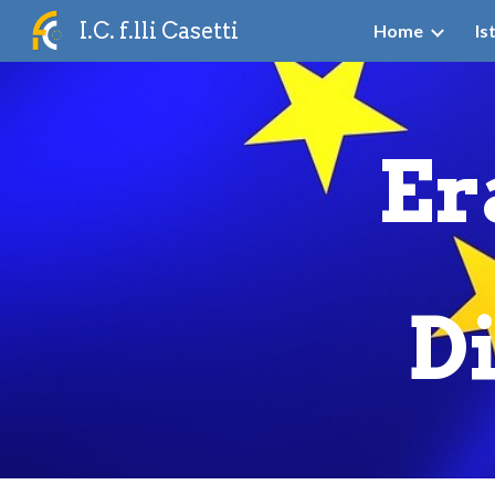
I.C. f.lli Casetti
Home
Is
Sk
Er
D