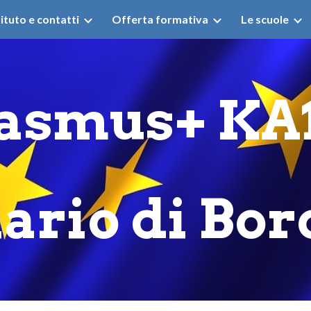
tituto e contatti
Offerta formativa
Le scuole
ip to main content
Skip to navigat
asmus+ KA
iario di Bor