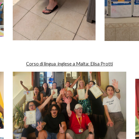
Corso di lingua
inglese
a Malta
: Elisa
Protti