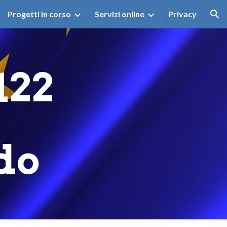
Progetti in corso
Servizi online
Privacy
ion
122
do